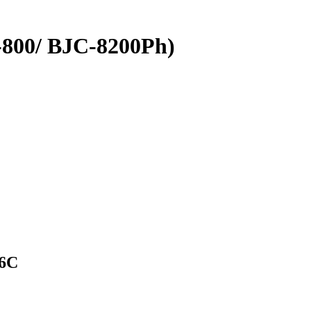
800/ BJC-8200Ph)
C
-6C