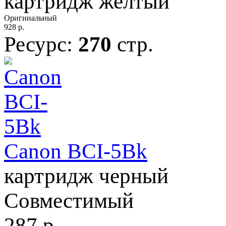
картридж желтый
Оригинальный
928
р.
Ресурс:
270
стр.
Canon BCI-5Bk
картридж черный
Совместимый
287
р.