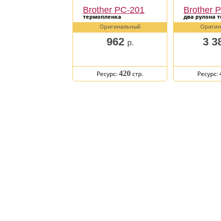
Brother PC-201
Brother 
термопленка
два рулона 
Оригинальный
Оригин
962
3 3
р.
420
Ресурс:
стр.
Ресурс: