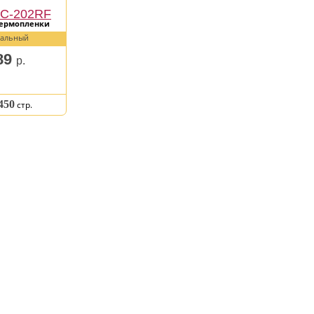
PC-202RF
термопленки
альный
89
р.
450
стр.