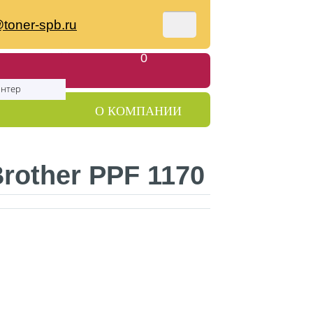
toner-spb.ru
Моя корзина
0
интер
О КОМПАНИИ
ДОСТАВКА
rother PPF 1170