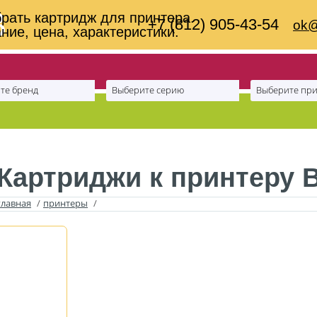
B
рать картридж для принтера.
+7 (812) 905-43-54
ok@
ние, цена, характеристики.
те бренд
Выберите серию
Выберите пр
КАК ОПЛАТИТЬ?
ПОИСК ПО ПРИНТЕРУ
Картриджи к принтеру B
главная
/
принтеры
/