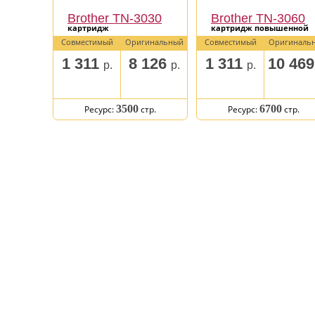
Brother TN-3030
Brother TN-3060
картридж
картридж повышенной
емкости
Совместимый
Оригинальный
Совместимый
Оригиналь
1 311
8 126
1 311
10 46
р.
р.
р.
3500
6700
Ресурс:
стр.
Ресурс:
стр.