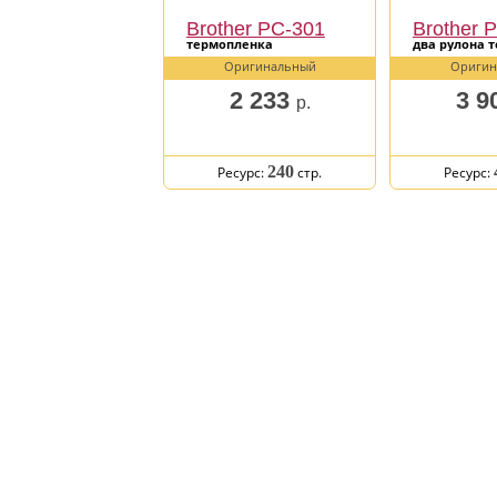
Brother PC-301
Brother 
термопленка
два рулона 
Оригинальный
Оригин
2 233
3 9
р.
240
Ресурс:
стр.
Ресурс: