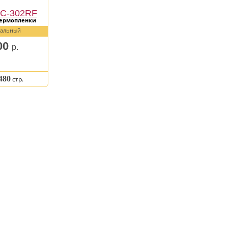
PC-302RF
термопленки
альный
00
р.
480
стр.